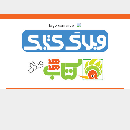
پیوندگاه >>>
ایرانک
کتابک
آموزک
با من بخوان
کتاب هدهد
نشر چیستا
همه حقوق این تارنما برای پدیدآورندگان آن محفوظ و باز نشر نوشته ها و
تصویرها با آوردن منبع آزاد است.