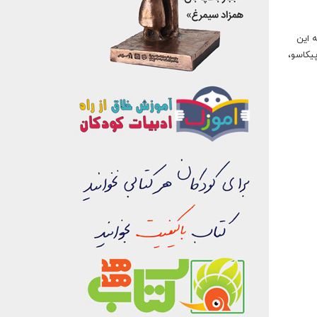
ضوع همه این
پیکاسو،