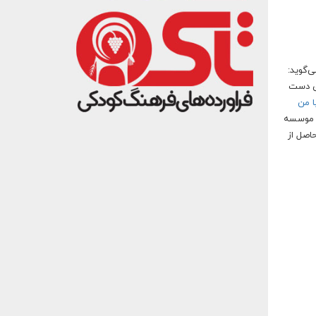
می‌گوید:
ری دست
ا من
یز موسسه
سود حاصل از