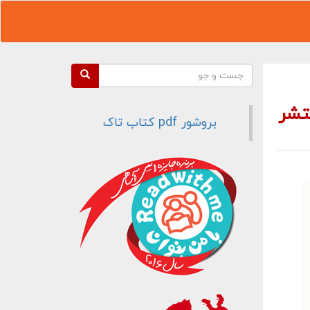
فرم جستجو
جست و جو
منتشر
بروشور pdf کتاب تاک