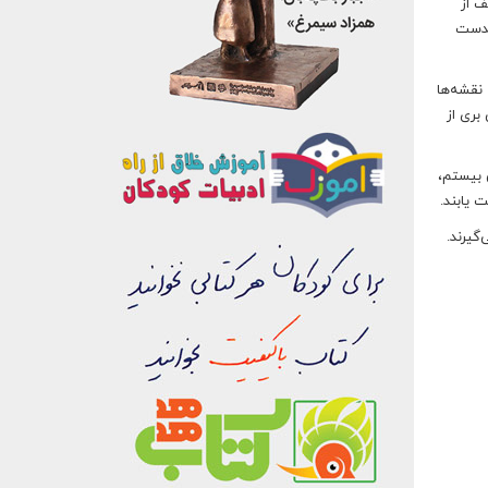
ف از
 بدست
حکاک بریتانیایی و کسی که نقشه‌ها
بری از
 میلادی باقی ماند. اوایل قرن بیستم،
 یابند.
گیرند.