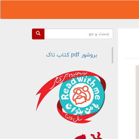
فرم جستجو
جست و جو
بروشور pdf کتاب تاک