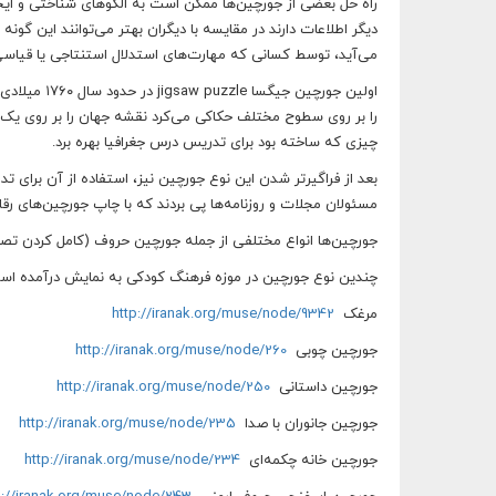
راه حل بعضی از جورچین‌ها ممکن است به الگوهای شناختی و ایج
دیگر اطلاعات دارند در مقایسه با دیگران بهتر می‌توانند این گ
می‌آید، توسط کسانی که مهارت‌های استدلال استنتاجی یا قیاسی 
را بر روی سطوح مختلف حکاکی می‌کرد نقشه جهان را بر روی یک
چیزی که ساخته بود برای تدریس درس جغرافیا بهره برد.
مسئولان مجلات و روزنامه‌ها پی بردند که با چاپ جورچین‌های ر
جورچین‌ها انواع مختلفی از جمله جورچین حروف (کامل کردن تصویر
چندین نوع جورچین در موزه فرهنگ کودکی به نمایش درآمده اس
مرغک
http://iranak.org/muse/node/9342
جورچین چوبی
http://iranak.org/muse/node/260
جورچین داستانی
http://iranak.org/muse/node/250
جورچین جانوران با صدا
http://iranak.org/muse/node/235
جورچین خانه چکمه‌ای
http://iranak.org/muse/node/234