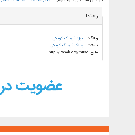
جورچین اسفنجی حروف ارمنی
p://iranak.org/muse/node/243
راهنما
وبلاگ:
موزه فرهنگ کودکی
دسته:
وبلاگ فرهنگ کودکی
منبع:
http://iranak.org/muse