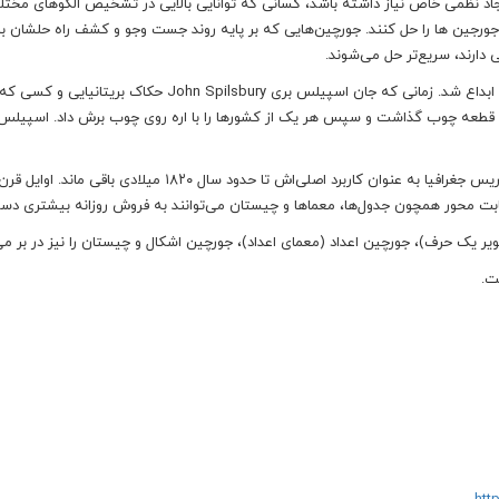
اد نظمی خاص نیاز داشته باشد، کسانی که توانایی بالایی در تشخیص الگوهای مختل
ونه جورجین ها را حل کنند. جورچین‌هایی که بر پایه روند جست وجو و کشف راه حلشان
دارند، سریع‌تر حل می‌شوند.
اولین جورچین جیگسا jigsaw puzzle در حدود سال ۱۷۶۰ میلادی ابداع شد. زمانی که جان اسپیلس بری John Spilsbury 
 قطعه چوب گذاشت و سپس هر یک از کشورها را با اره روی چوب برش داد. اسپیلس 
بعد از فراگیرتر شدن این نوع جورچین نیز، استفاده از آن برای تدریس جغرافیا به عنوان کاربرد اصلی‌اش تا حدود سال ۱۸۲۰
قابت محور همچون جدول‌ها، معماها و چیستان می‌توانند به فروش روزانه بیشتری دست
 یک حرف)، جورچین اعداد (معمای اعداد)، جورچین اشکال و چیستان را نیز در بر می‌
ت.