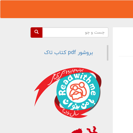
فرم جستجو
جست و جو
بروشور pdf کتاب تاک