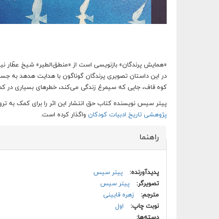
«همایش پرندگان» بازنویسی است از «منطق‌الطیر» شیخ عطّار نیشا
در این داستان تصویری پرندگان گوناگون با هدایت هدهد به جست‌
کوه قاف، جایی که سیمرغ زندگی می‌کند، خطرهای بسیاری در کم
پیتر سیس نویسنده کتاب حق انتشار این اثر را برای کمک به تروی
پژوهشی تاریخ ادبیات کودکان
واگذار کرده است.
راهنما
پنهان کن
پدیدآورنده:
پیتر سیس
تصویرگر:
پیتر سیس
مترجم:
زهره قایینی
نوبت چاپ:
اول
دسته‌ها: