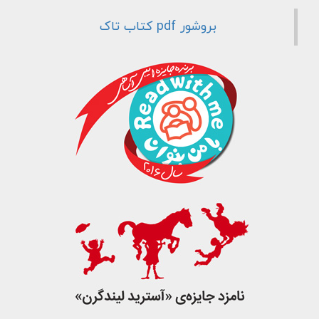
جست و جو
بروشور pdf کتاب تاک