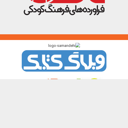
پیوندگاه >>>
ایرانک
کتابک
آموزک
با من بخوان
کتاب هدهد
نشر چیستا