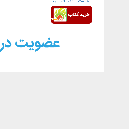
«نخستین کتابخانه من»
خرید کتاب