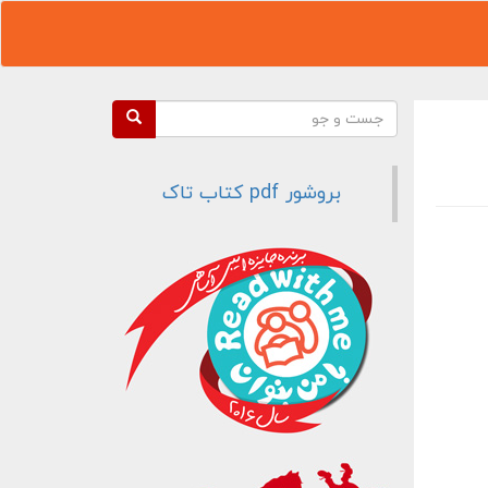
فرم جستجو
جست و جو
بروشور pdf کتاب تاک