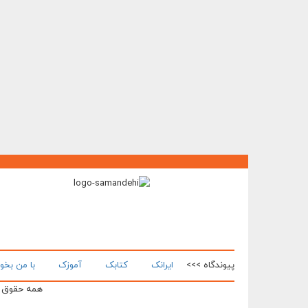
پیوندگاه >>>
ایرانک
کتابک
آموزک
با من بخو
همه حقوق ای