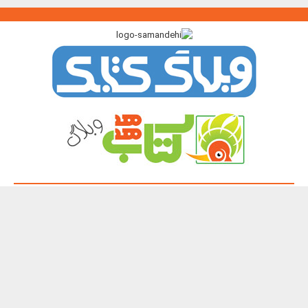
پیوندگاه >>>
ایرانک
کتابک
آموزک
با من بخوان
کتاب هدهد
نشر چیستا
همه حقوق این تارنما برای پدیدآورندگان آن محفوظ و باز نشر نوشته ها و
تصویرها با آوردن منبع آزاد است.
Copyright 2003 - 2026 ©