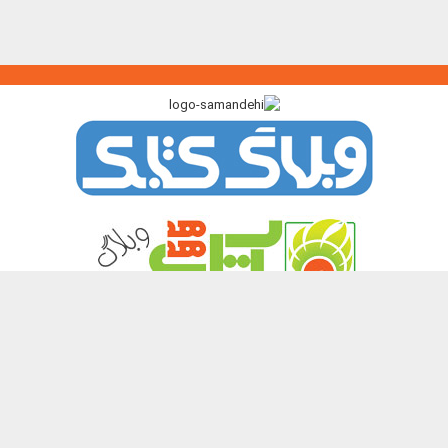
پیوندگاه >>>
ایرانک
کتابک
آموزک
با من بخوان
کتاب هدهد
نشر چیستا
همه حقوق این تارنما برای پدیدآورندگان آن محفوظ و باز نشر نوشته ها و
تصویرها با آوردن منبع آزاد است.