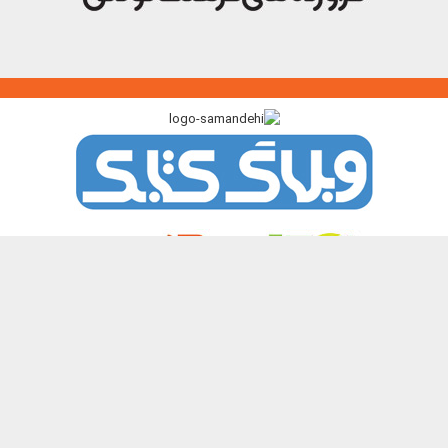
پیوندگاه >>>
ایرانک
کتابک
آموزک
با من بخوان
کتاب هدهد
نشر چیستا
همه حقوق این تارنما برای پدیدآورندگان آن محفوظ و باز نشر نوشته ها و