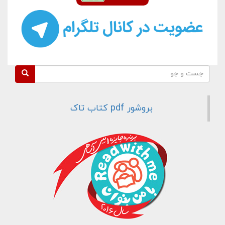
فرم جستجو
جست و جو
بروشور pdf کتاب تاک