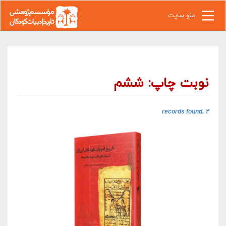
رفتن به محتوای اصلی
منو سایت
نوبت چاپ: ششم
۳ records found.‎