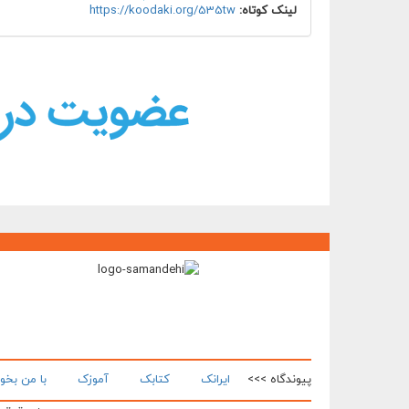
لینک کوتاه:
https://koodaki.org/535tw
پیوندگاه >>>
ایرانک
کتابک
آموزک
با من بخو