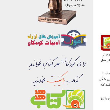
م از
در سال
نه را
مین شکل
کند که
را نیز