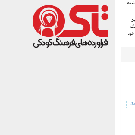
 منتشر شده
ین
نگ
 خود
دک