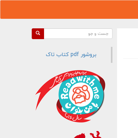
فرم جستجو
جست و جو
بروشور pdf کتاب تاک