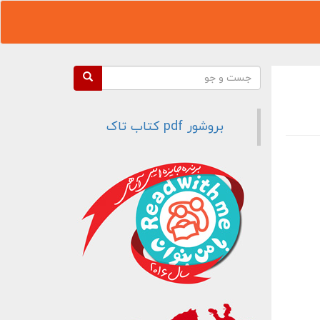
فرم جستجو
جست و جو
بروشور pdf کتاب تاک