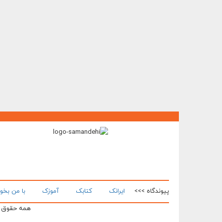
پیوندگاه >>>
ایرانک
کتابک
آموزک
با من بخو
همه حقوق ای