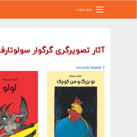
رفتن به محتوای اصلی
منو سایت
آثار تصویرگری گرگوار سولوتارف
۲ records found.‎