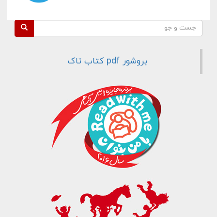
فرم جستجو
جست و جو
بروشور pdf کتاب تاک