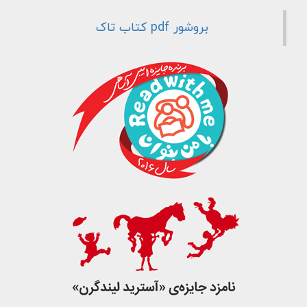
جست و جو
بروشور pdf کتاب تاک