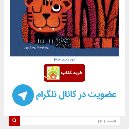
این بابای منه!
خرید کتاب
فرم جستجو