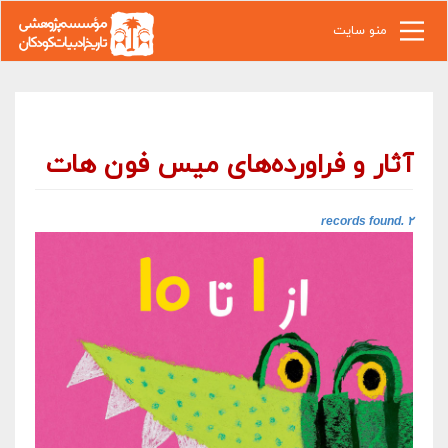
رفتن به محتوای اصلی
منو سایت
آثار و فراورده‌های میس فون هات
۲ records found.‎