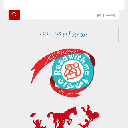
فرم جستجو
جست و جو
بروشور pdf کتاب تاک