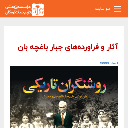
رفتن به محتوای اصلی
منو سایت
آثار و فراورده‌های جبار باغچه بان
۱ سند found.