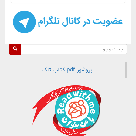
فرم جستجو
جست و جو
بروشور pdf کتاب تاک