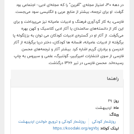
در دهه ۳۰، امتیاز مجله‌ی "‌آفرین" را كه مجله‌ای ادبی– اجتماعی بود
گرفت. او برای ترجمه، بیشتر از منابع عربی و انگلیسی سود می‌جست.
فارسی، به کار گردآوری فرهنگ و ادبیات عامیانه نیز می‌‌پرداخت و برای
این کار از دانسته‌های سالمندان یا آثار ادبی كلاسیک و كهن بهره
می‌گرفت. از آثار او در گستره‌ی ادبیات کودکان می توان به بززنگوله پا
برگرفته از ادبیات عامیانه، افسانه ها کودکان، دختر دریا برگرفته از آثار
اندرسن و برادران گریم اشاره کرد. بیشتر آثار و ترجمه‌های محسن
فارسی از سوی انتشارات امیركبیر، گوتنبرگ، علمی و سیروس به چاپ
رسیده‌اند. محسن فارسی در تیر ۱۳۶۶ درگذشت.
راهنما
روز:
۲۹
ماه:
اردیبهشت
وبلاگ:
روزشمار کودکی
روزشمار کودکی و ترویج خواندن اردیبهشت
لینک کوتاه:
https://koodaki.org/eg7bj