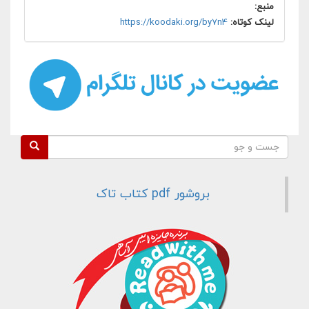
منبع:
لینک کوتاه:
https://koodaki.org/by7n4
فرم جستجو
جست و جو
بروشور pdf کتاب تاک