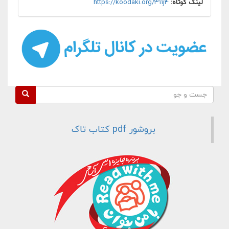
لینک کوتاه:
https://koodaki.org/311j4
فرم جستجو
جست و جو
بروشور pdf کتاب تاک