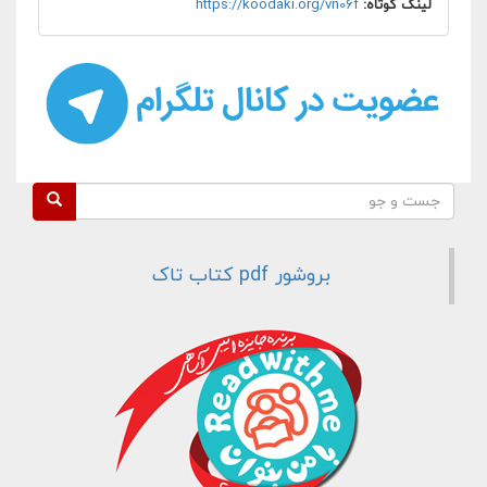
لینک کوتاه:
https://koodaki.org/vn06f
فرم جستجو
جست و جو
بروشور pdf کتاب تاک