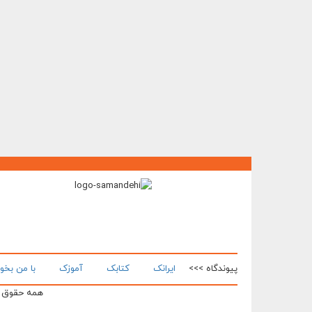
پیوندگاه >>>
ایرانک
کتابک
آموزک
با من بخو
همه حقوق ای