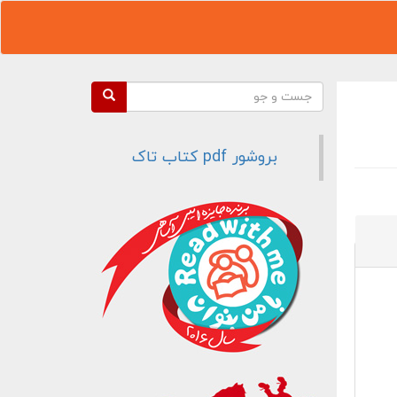
فرم جستجو
جست و جو
بروشور pdf کتاب تاک