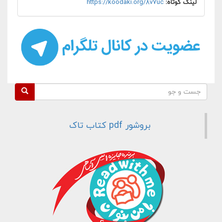
لینک کوتاه:
https://koodaki.org/8v7uc
فرم جستجو
جست و جو
بروشور pdf کتاب تاک