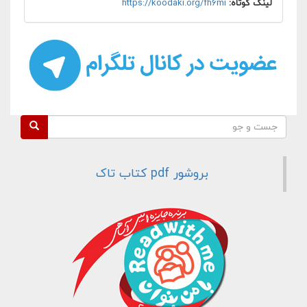
لینک کوتاه:
https://koodaki.org/fh6mi
فرم جستجو
جست و جو
بروشور pdf کتاب تاک