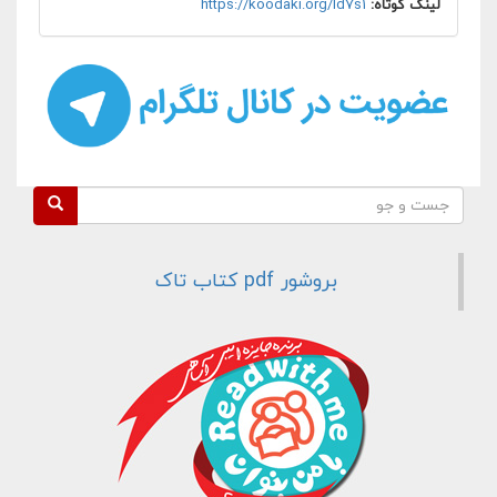
لینک کوتاه:
https://koodaki.org/ld7s1
فرم جستجو
جست و جو
بروشور pdf کتاب تاک