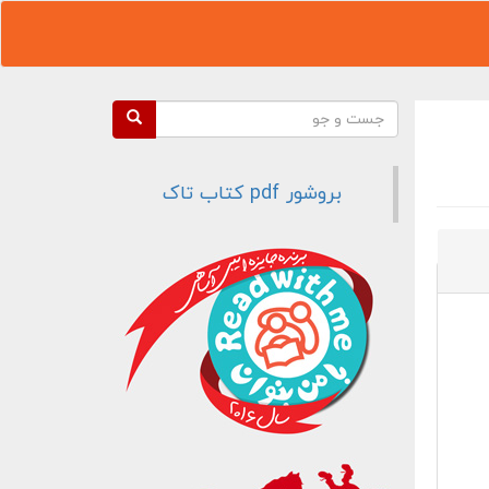
فرم جستجو
جست و جو
بروشور pdf کتاب تاک