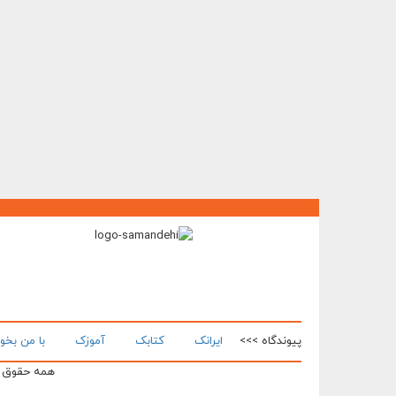
پیوندگاه >>>
ایرانک
کتابک
آموزک
با من بخو
همه حقوق ای