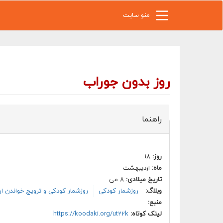
رفتن به محتوای اصلی
منو سایت
روز بدون جوراب
راهنما
روز:
۱۸
ماه:
اردیبهشت
تاریخ میلادی:
۸ می
وبلاگ:
روزشمار کودکی
روزشمار کودکی و ترویج خواندن ا
منبع:
لینک کوتاه:
https://koodaki.org/ut22k