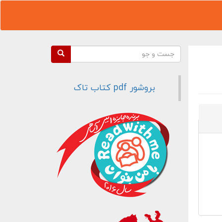
فرم جستجو
جست و جو
بروشور pdf کتاب تاک