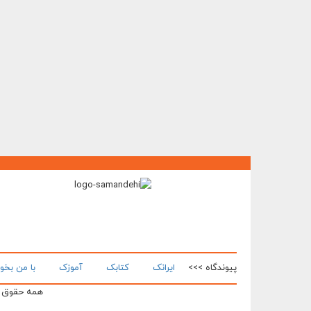
پیوندگاه >>>
ایرانک
کتابک
آموزک
با من بخو
همه حقوق ای