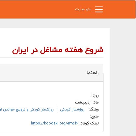
رفتن به محتوای اصلی
منو سایت
شروع هفته مشاغل در ايران
راهنما
روز:
۱
ماه:
اردیبهشت
وبلاگ:
روزشمار کودکی
روزشمار کودکی و ترویج خواندن ا
منبع:
لینک کوتاه:
https://koodaki.org/e35f6