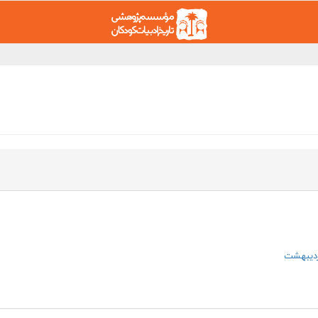
ردیبهشت