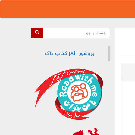
فرم جستجو
جست و جو
بروشور pdf کتاب تاک