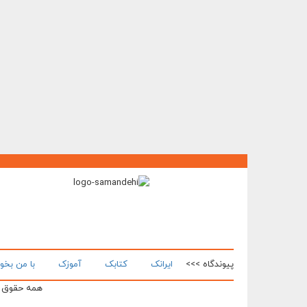
پیوندگاه >>>
ایرانک
کتابک
آموزک
با من بخو
همه حقوق ای