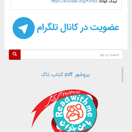
لینک کوتاه:
https://koodaki.org/4o6hz
فرم جستجو
جست و جو
بروشور pdf کتاب تاک