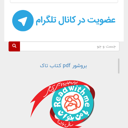
فرم جستجو
جست و جو
بروشور pdf کتاب تاک