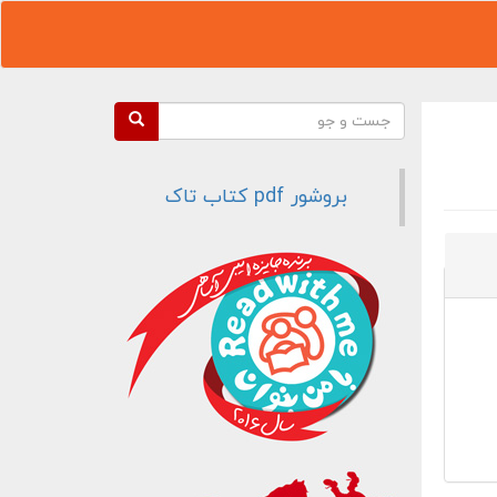
فرم جستجو
جست و جو
بروشور pdf کتاب تاک