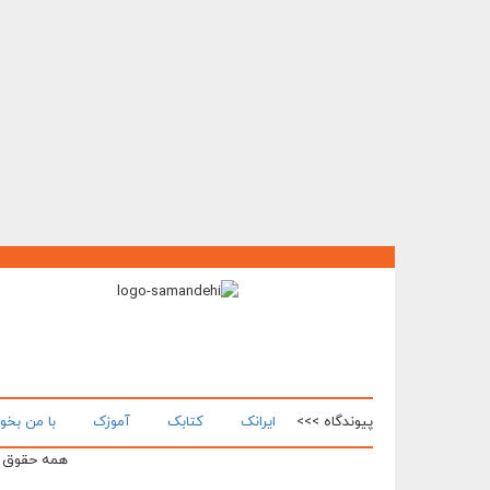
پیوندگاه >>>
ایرانک
کتابک
آموزک
با من بخو
همه حقوق ای