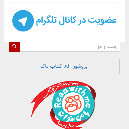
فرم جستجو
جست و جو
بروشور pdf کتاب تاک