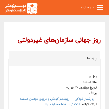
رفتن به محتوای اصلی
منو سایت
روز جهانی سازمان‌های غیردولتی
راهنما
روز:
۸
ماه:
اسفند
تاریخ میلادی:
۲۷ فوریه
وبلاگ:
روزشمار کودکی
روزشمار کودکی و ترویج خواندن اسفند
لینک کوتاه:
https://koodaki.org/t77ut