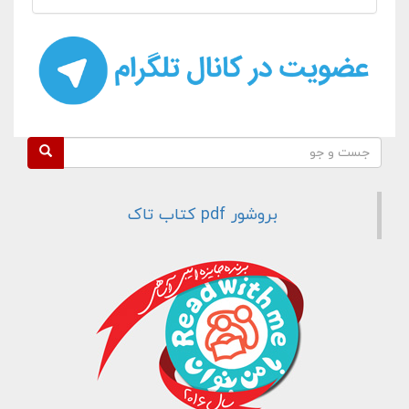
فرم جستجو
جست و جو
بروشور pdf کتاب تاک