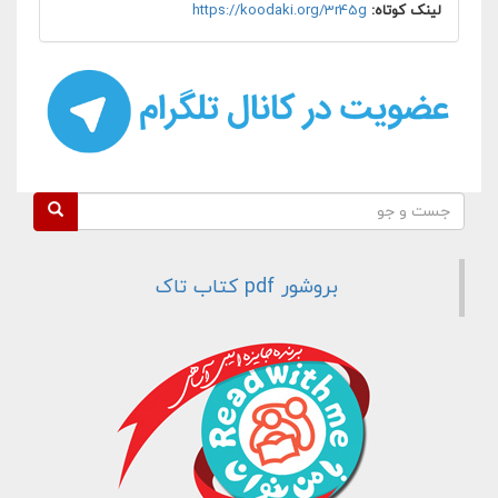
لینک کوتاه:
https://koodaki.org/3r45g
فرم جستجو
جست و جو
بروشور pdf کتاب تاک