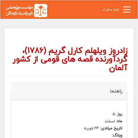
رفتن به محتوای اصلی
منو سایت
زادروز ویلهلم کارل گریم (۱۷۸۶)،
گردآورنده قصه های قومی از کشور
آلمان
راهنما
روز:
۵
ماه:
اسفند
تاریخ میلادی:
۲۴ فوریه
وبلاگ: