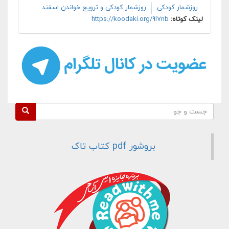
روزشمار کودکی
روزشمار کودکی و ترویج خواندن اسفند
لینک کوتاه:
https://koodaki.org/9l7nb
فرم جستجو
جست و جو
بروشور pdf کتاب تاک