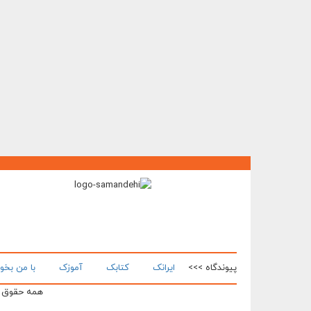
پیوندگاه >>>
ایرانک
کتابک
آموزک
با من بخو
همه حقوق ای