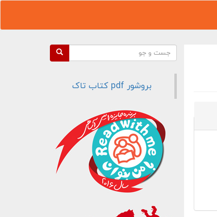
فرم جستجو
جست و جو
بروشور pdf کتاب تاک