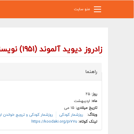
رفتن به محتوای اصلی
منو سایت
زادروز دیوید آلموند (۱۹۵۱) نویسنده انگلیسی, برنده جایزه اندرسن ۲۰۱۰
راهنما
روز:
۲۵
ماه:
اردیبهشت
تاریخ میلادی:
۱۵ می
وبلاگ:
روزشمار کودکی
روزشمار کودکی و ترویج خواندن ا
لینک کوتاه:
https://koodaki.org/pi77u