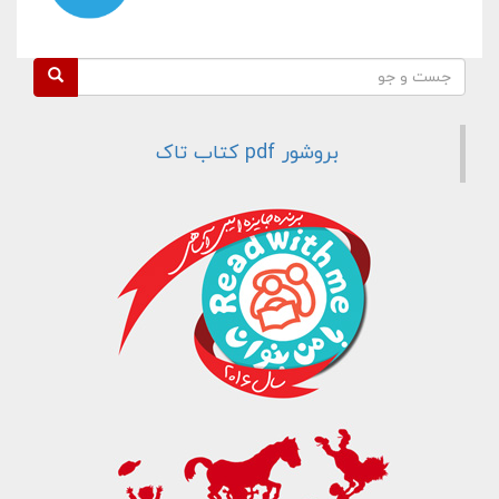
فرم جستجو
جست و جو
بروشور pdf کتاب تاک