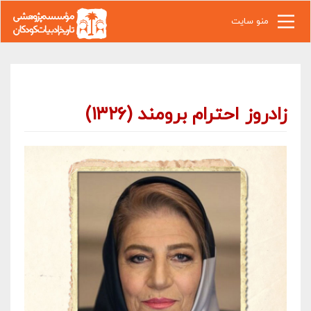
رفتن به محتوای اصلی
منو سایت
زادروز احترام برومند (۱۳۲۶)