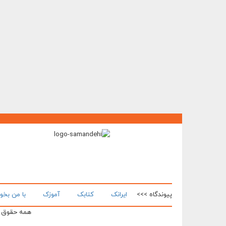
پیوندگاه >>>
ایرانک
کتابک
آموزک
با من بخو
همه حقوق ای