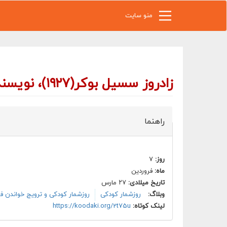
رفتن به محتوای اصلی
منو سایت
زادروز سسیل بوکر(۱۹۲۷)، نویسنده دانمارکی, برنده جایزه اندرسن ۱۹۷۶
راهنما
روز:
۷
ماه:
فروردین
تاریخ میلادی:
۲۷ مارس
وبلاگ:
روزشمار کودکی
روزشمار کودکی و ترویج خواندن ف
لینک کوتاه:
https://koodaki.org/2t75u