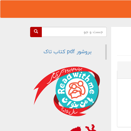
فرم جستجو
جست و جو
بروشور pdf کتاب تاک