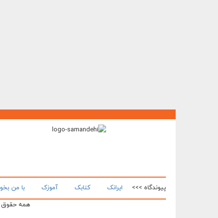
پیوندگاه >>>
ایرانک
کتابک
آموزک
با من بخو
همه حقوق ای