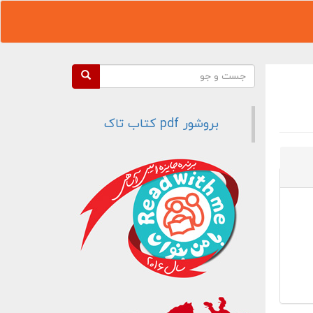
فرم جستجو
جست و جو
بروشور pdf کتاب تاک