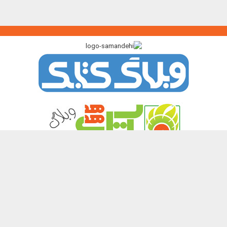
پیوندگاه >>>
ایرانک
کتابک
آموزک
با من بخوان
کتاب هدهد
نشر چیستا
همه حقوق این تارنما برای پدیدآورندگان آن محفوظ و باز نشر نوشته ها و
تصویرها با آوردن منبع آزاد است.