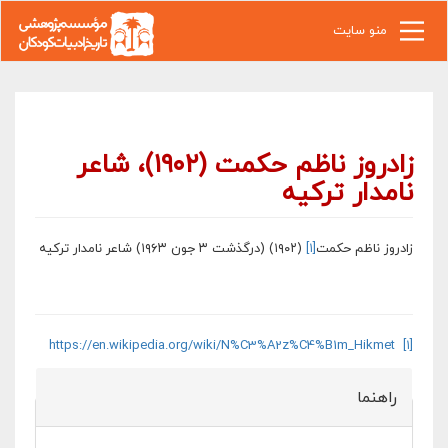
رفتن به محتوای اصلی
منو سایت
زادروز ناظم حکمت (۱۹۰۲)، شاعر
نامدار ترکیه
زادروز ناظم حکمت
[۱]
(۱۹۰۲) (درگذشت ۳ جون ۱۹۶۳) شاعر نامدار ترکیه
https://en.wikipedia.org/wiki/N%C3%A2z%C4%B1m_Hikmet
[۱]
راهنما