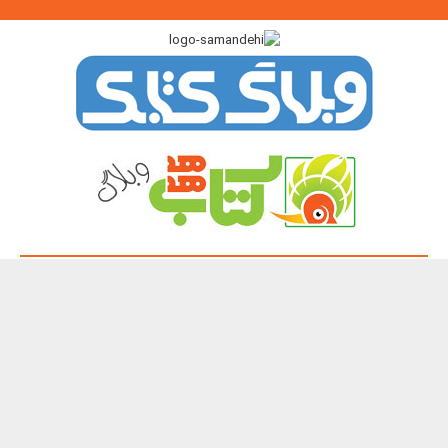
پیوندگاه >>>
ایرانک
کتابک
آموزک
با من بخوان
کتاب هدهد
نشر چیستا
همه حقوق این تارنما برای پدیدآورندگان آن محفوظ و باز نشر نوشته ها و
تصویرها با آوردن منبع آزاد است.
Copyright 2003 - 2026 ©