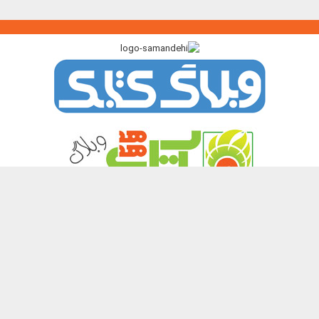
پیوندگاه >>>
ایرانک
کتابک
آموزک
با من بخوان
کتاب هدهد
نشر چیستا
همه حقوق این تارنما برای پدیدآورندگان آن محفوظ و باز نشر نوشته ها و
تصویرها با آوردن منبع آزاد است.
Copyright 2003 - 2026 ©