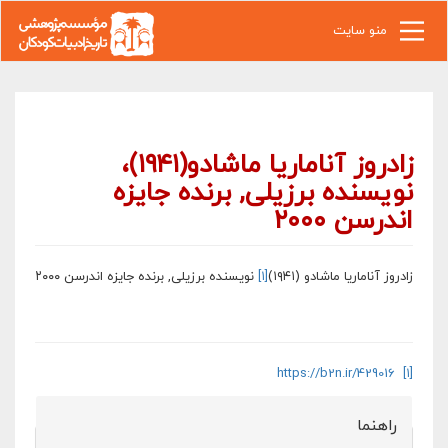
رفتن به محتوای اصلی
منو سایت
زادروز آناماریا ماشادو(۱۹۴۱)،
نویسنده برزیلی, برنده جایزه
اندرسن ۲۰۰۰
زادروز آناماریا ماشادو (۱۹۴۱)
[۱]
نویسنده برزیلی, برنده جایزه اندرسن ۲۰۰۰
https://b2n.ir/429016
[۱]
راهنما