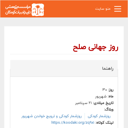
رفتن به محتوای اصلی
منو سایت
روز جهانی صلح
راهنما
روز:
۳۰
ماه:
شهریور
تاریخ میلادی:
۲۱ سپتامبر
وبلاگ:
روزشمار کودکی
روزشمار کودکی و ترویج خواندن شهریور
لینک کوتاه:
https://koodaki.org/zq9x1