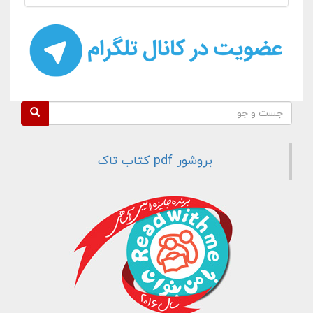
فرم جستجو
جست و جو
بروشور pdf کتاب تاک