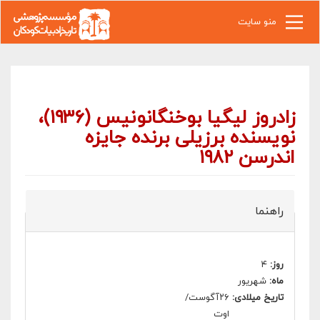
رفتن به محتوای اصلی
منو سایت
زادروز لیگیا بوخنگانونیس (۱۹۳۶)،
نویسنده برزیلی برنده جایزه
اندرسن ۱۹۸۲
راهنما
روز:
۴
ماه:
شهریور
تاریخ میلادی:
۲۶آگوست/
اوت