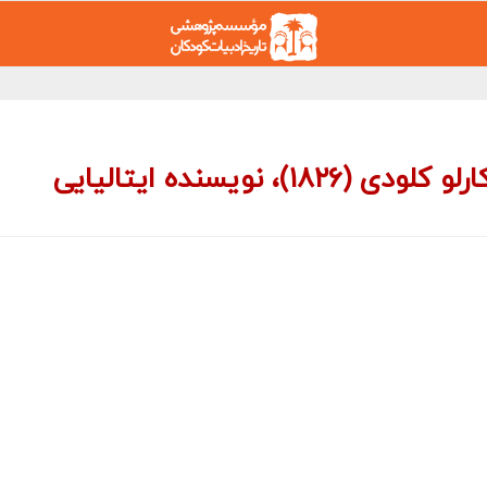
زادروز کارلو لورنزینی با نام ادبی کارلو کلودی (۱۸۲۶)، نویسنده ایتالیایی