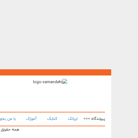
پیوندگاه >>>
ایرانک
کتابک
آموزک
با من بخو
همه حقوق ای