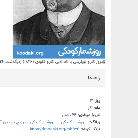
زادروز کارلو لورنزینی با نام ادبی کارلو کلودی (۱۸۲۶) (درگذشت ۲۶ اکتبر ۱۸۹۰), نویسنده ایتالیایی خالق پینوکیو
راهنما
روز:
۳
ماه:
آذر
تاریخ میلادی:
۲۴ نوامبر
وبلاگ:
روزشمار کودکی
روزشمار کودکی و ترویج خواندن آذ
لینک کوتاه:
https://koodaki.org/mb934