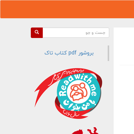
فرم جستجو
جست و جو
بروشور pdf کتاب تاک