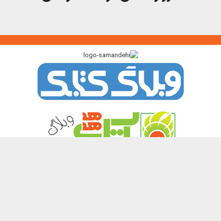
پیوندگاه >>>
ایرانک
کتابک
آموزک
با من بخوان
کتاب هدهد
نشر چیستا
همه حقوق این تارنما برای پدیدآورندگان آن محفوظ و باز نشر نوشته ها و