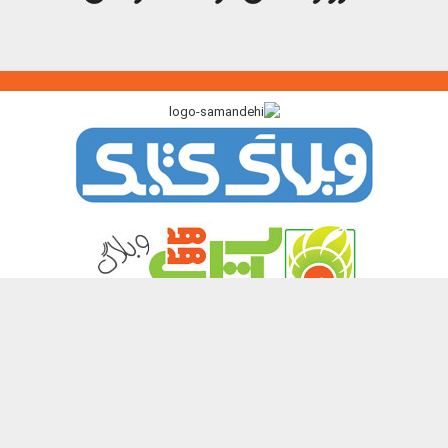
پیوندگاه >>>
ایرانک
کتابک
آموزک
با من بخوان
کتاب هدهد
نشر چیستا
همه حقوق این تارنما برای پدیدآورندگان آن محفوظ و باز نشر نوشته ها و