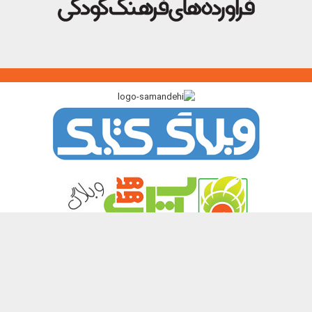
پیوندگاه >>>
ایرانک
کتابک
آموزک
با من بخوان
کتاب هدهد
نشر چیستا