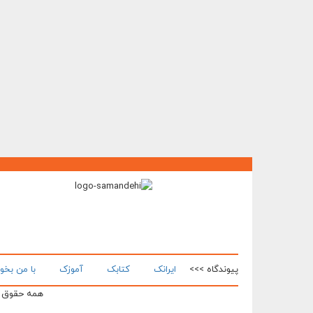
پیوندگاه >>>
ایرانک
کتابک
آموزک
با من بخو
همه حقوق ای