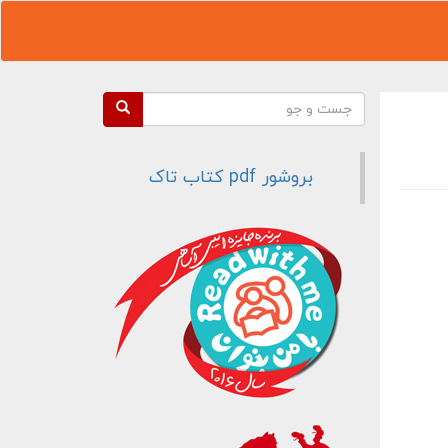
فرم جستجو
جست و جو
بروشور pdf کتاب تاک