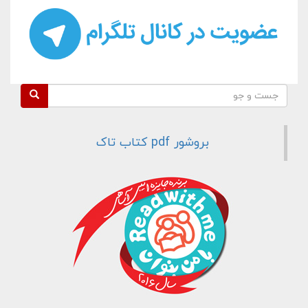
فرم جستجو
جست و جو
بروشور pdf کتاب تاک