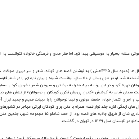
املو در دوران نوجوانی علاقه بسیار به موسیقی پیدا کرد. اما فقر مادی و فرهنگی خانواده نتوانست به 
اگر چه او تحصیلات دبیرستان را نیمه کاره رها کرد اما از همان سال ها (حدود سال ۱۳۲۵هش ) به نوشتن قصه های کوتاه، شعر و سر دبیری مجل
پرداخت. شاملو از همین زمان به عنوان شاعری پیشرو و انقلابی، شناخته شد. او در طول بیش از ۵۰ سال، توانست شیوه و بیان تازه ای را 
یویی برای کودکان و نوجوانان تهیه کرد و در این برنامه بچه ها را به نوشتن و سرودن شعر تشویق کرد و مس
است صدای شاعر به کوشش «کانون پرورش فکری کودکان و نوجوانان» از تلاش های دیگ
 و اجرای اشعار خیام، حافظ، مولوی و نیما نوجوانان را با ادبیات قدیم و جدید ایران آش
ل های زندگی اش، چند نوار قصه همراه با متن برای کودکان ایرانی مهاجر در کشورهای 
آماده کرد. هدف شاملو علاقه مندی و جلب این کودکان به زبان مادری شان از طریق جاذبه های قصه بود. از احمد شاملو ۱۵
ال ۱۳۷۹ در تهران در گذشت.
 پریا، خروس زری پیرهن پری، قصه هفت کلاغون قصه خاله سوسکه، قصه دروازه بخ