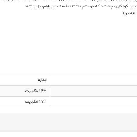
رای کودکان ، چه شد که دوستم داشتند، قصه های بابام، یل و اژدها
نه دریا
اندازه
۱.۴۳ مگابایت
۱.۷۳ مگابایت