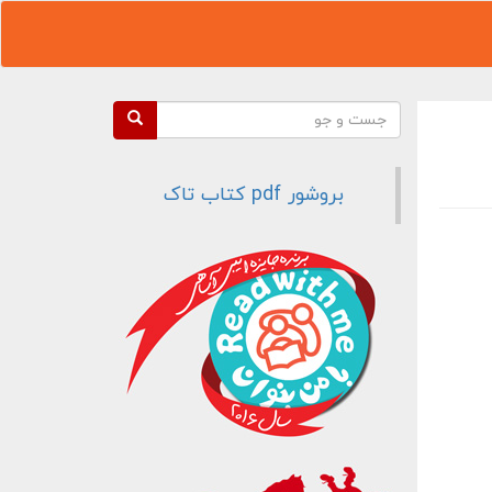
فرم جستجو
جست و جو
بروشور pdf کتاب تاک