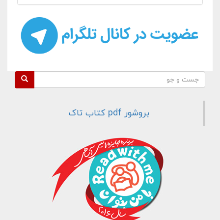
فرم جستجو
جست و جو
بروشور pdf کتاب تاک