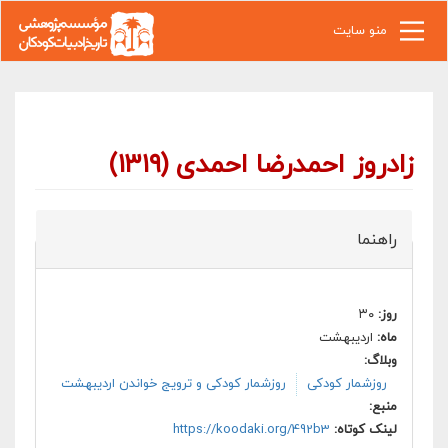
رفتن به محتوای اصلی
منو سایت
زادروز احمدرضا احمدی (۱۳۱۹)
راهنما
روز:
۳۰
ماه:
اردیبهشت
وبلاگ:
روزشمار کودکی
روزشمار کودکی و ترویج خواندن اردیبهشت
منبع:
لینک کوتاه:
https://koodaki.org/492b3